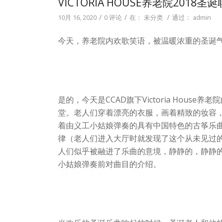
VICTORIA HOUSE养老院2018圣
/
/
/
10月 16, 2020
0 评论
在：
未分类
通过：
admin
今天，养老院内欢歌笑语，被温暖浓重的圣诞气
是的，今天是CCAD旗下Victoria Hou
堂。老人们穿着漂亮的衣服，画着精致的妆容，
着由义工小姑娘弹奏的具有中国特色的古筝乐曲
律（老人们进入大厅时就发现了这个从未见过
人们似乎被融进了乐曲的意境，静静的，静静
小姑娘弹奏前对曲目的介绍。